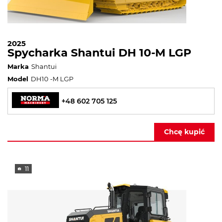
2025
Spycharka Shantui DH 10-M LGP
Marka
Shantui
Model
DH10 -M LGP
+48 602 705 125
Chcę kupić
11