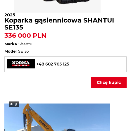
2025
Koparka gąsiennicowa SHANTUI
SE135
336 000 PLN
Marka
Shantui
Model
SE135
+48 602 705 125
Chcę kupić
8