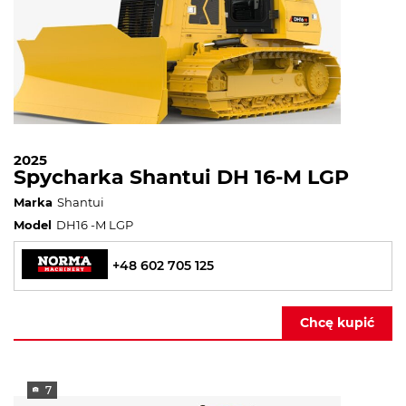
2025
Spycharka Shantui DH 16-M LGP
Marka
Shantui
Model
DH16 -M LGP
+48 602 705 125
Chcę kupić
7