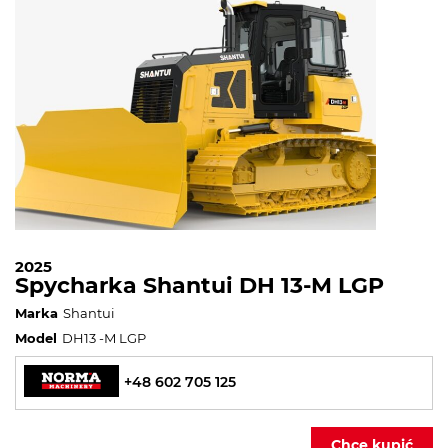
2025
Spycharka Shantui DH 13-M LGP
Marka
Shantui
Model
DH13 -M LGP
+48 602 705 125
Chcę kupić