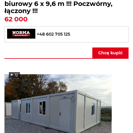
biurowy 6 x 9,6 m !!! Poczwórny,
łączony !!!
62 000
+48 602 705 125
Chcę kupić
12