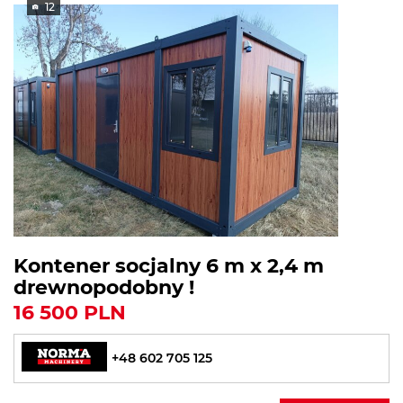
12
Kontener socjalny 6 m x 2,4 m
drewnopodobny !
16 500 PLN
+48 602 705 125