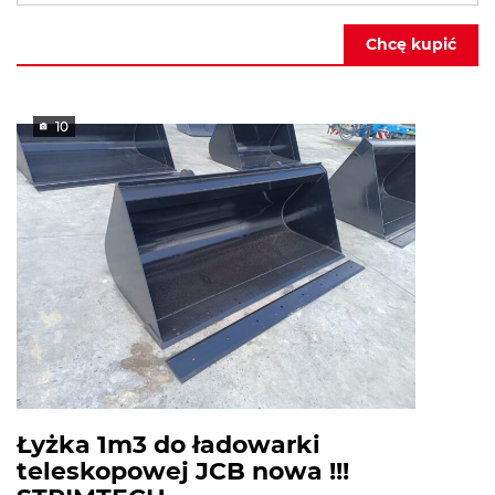
Chcę kupić
10
Łyżka 1m3 do ładowarki
teleskopowej JCB nowa !!!