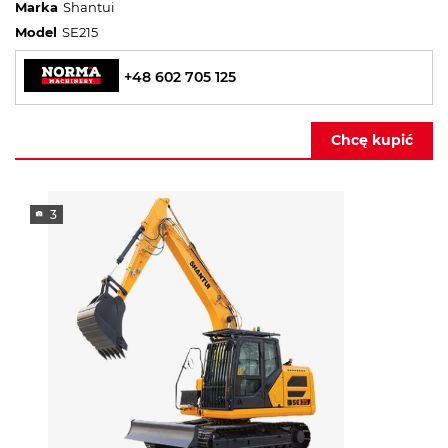
Marka
Shantui
Model
SE215
+48 602 705 125
Chcę kupić
3