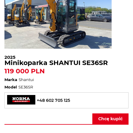
2025
Minikoparka SHANTUI SE36SR
119 000 PLN
Marka
Shantui
Model
SE36SR
+48 602 705 125
Chcę kupić