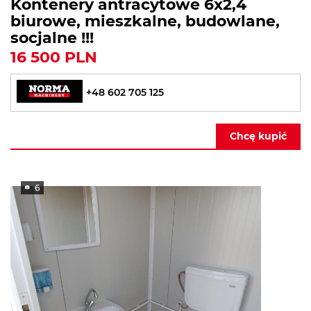
Kontenery antracytowe 6x2,4
biurowe, mieszkalne, budowlane,
socjalne !!!
16 500 PLN
+48 602 705 125
Chcę kupić
6