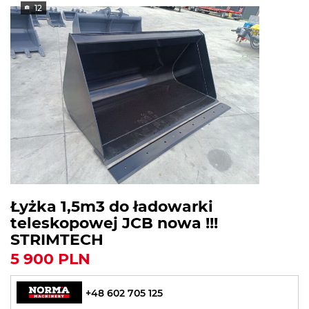
12
Łyżka 1,5m3 do ładowarki
teleskopowej JCB nowa !!!
STRIMTECH
5 900 PLN
+48 602 705 125