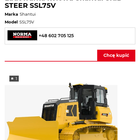
STEER SSL75V
Marka
Shantui
Model
SSL75V
+48 602 705 125
Chcę kupić
1