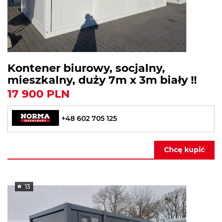
Kontener biurowy, socjalny,
mieszkalny, duży 7m x 3m biały !!
17 900 PLN
+48 602 705 125
Chcę kupić
13