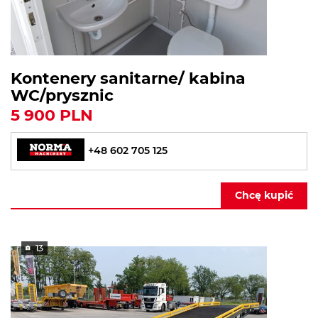
Kontenery sanitarne/ kabina
WC/prysznic
5 900 PLN
+48 602 705 125
Chcę kupić
13