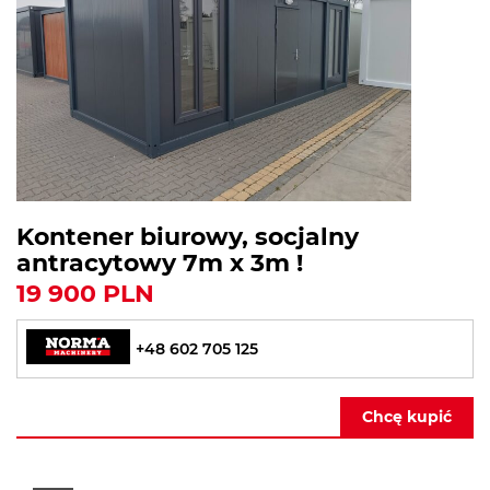
Kontener biurowy, socjalny
antracytowy 7m x 3m !
19 900 PLN
+48 602 705 125
Chcę kupić