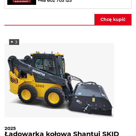
+48 602 705 125
Chcę kupić
3
2025
Ładowarka kołowa Shantui SKID