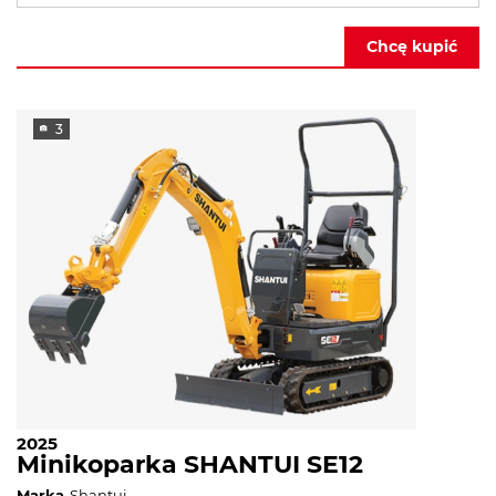
Chcę kupić
3
2025
Minikoparka SHANTUI SE12
Marka
Shantui