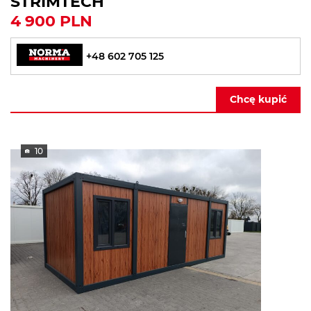
STRIMTECH
4 900 PLN
+48 602 705 125
Chcę kupić
10