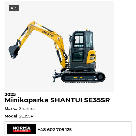
9
2025
Minikoparka SHANTUI SE35SR
Marka
Shantui
Model
SE35SR
+48 602 705 125