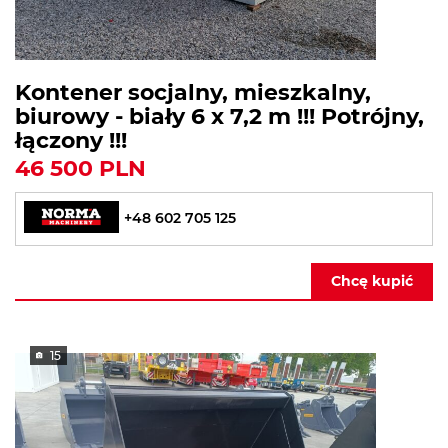
Kontener socjalny, mieszkalny,
biurowy - biały 6 x 7,2 m !!! Potrójny,
łączony !!!
46 500 PLN
+48 602 705 125
Chcę kupić
15