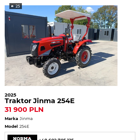
25
2025
Traktor Jinma 254E
31 900 PLN
Marka
Jinma
Model
254E