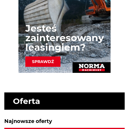
Jesteś
zainteresowany
leasingiem?
SPRAWDŹ
Oferta
Najnowsze oferty