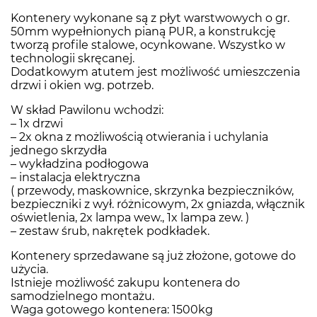
Kontenery wykonane są z płyt warstwowych o gr.
50mm wypełnionych pianą PUR, a konstrukcję
tworzą profile stalowe, ocynkowane. Wszystko w
technologii skręcanej.
Dodatkowym atutem jest możliwość umieszczenia
drzwi i okien wg. potrzeb.
W skład Pawilonu wchodzi:
– 1x drzwi
– 2x okna z możliwością otwierania i uchylania
jednego skrzydła
– wykładzina podłogowa
– instalacja elektryczna
( przewody, maskownice, skrzynka bezpieczników,
bezpieczniki z wył. różnicowym, 2x gniazda, włącznik
oświetlenia, 2x lampa wew., 1x lampa zew. )
– zestaw śrub, nakrętek podkładek.
Kontenery sprzedawane są już złożone, gotowe do
użycia.
Istnieje możliwość zakupu kontenera do
samodzielnego montażu.
Waga gotowego kontenera: 1500kg