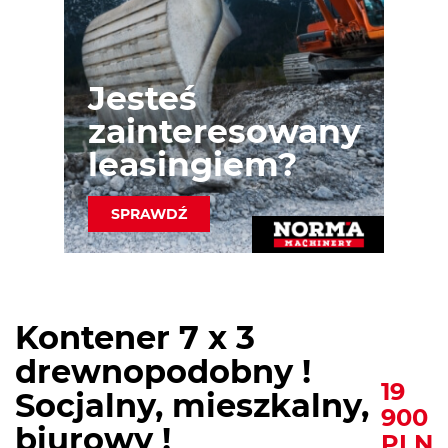
Jesteś
zainteresowany
leasingiem?
SPRAWDŹ
Kontener 7 x 3
drewnopodobny !
19
Socjalny, mieszkalny,
900
biurowy !
PLN