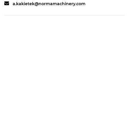
a.kakietek@normamachinery.com