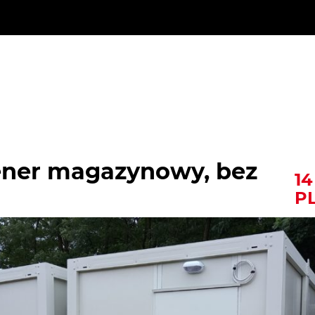
ner magazynowy, bez
14
P