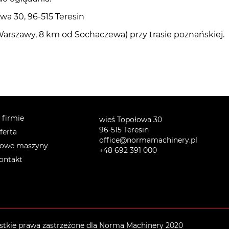
wa 30, 96-515 Teresin
arszawy, 8 km od Sochaczewa) przy trasie poznańskiej.
 firmie
wieś Topołowa 30
96-515 Teresin
ferta
office@normamachinery.pl
owe maszyny
+48 692 391 000
ontakt
tkie prawa zastrzeżone dla Norma Machinery 2020