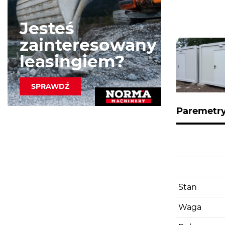
Jesteś
zainteresowany
leasingiem?
SPRAWDŹ
Paremetr
Stan
Waga