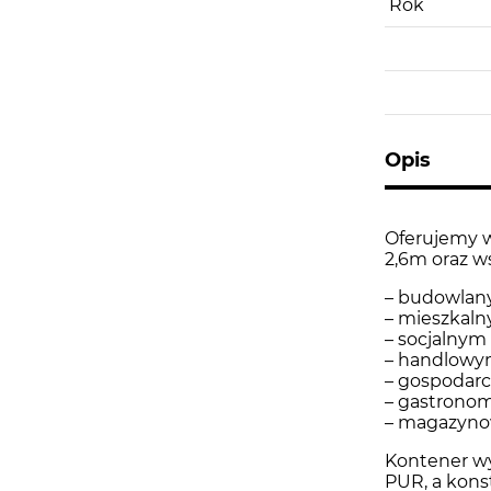
Rok
Opis
Oferujemy w
2,6m oraz w
– budowla
– mieszkal
– socjalnym
– handlow
– gospodar
– gastrono
– magazyn
Kontener wy
PUR, a kons