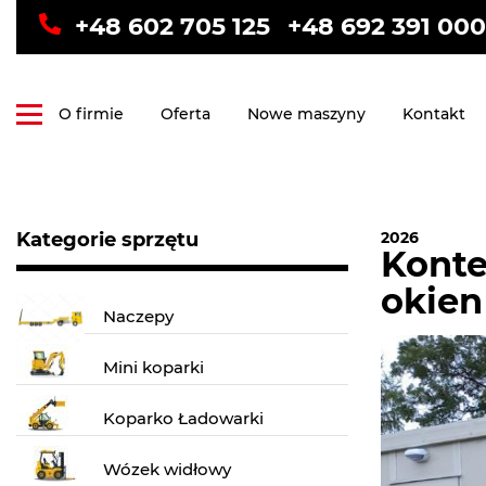
+48 602 705 125
+48 692 391 000
O firmie
Oferta
Nowe maszyny
Kontakt
Kategorie sprzętu
2026
Konte
okien
Naczepy
Mini koparki
Koparko Ładowarki
Wózek widłowy