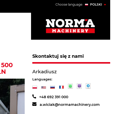
Choose language:
POLSKI
POLSKI
ENGLISH
УКРАЇНСЬКИЙ
РУССКИЙ
Skontaktuj się z nami
 500
LN
Arkadiusz
Languages:
+48 692 391 000
a.wiciak@normamachinery.com