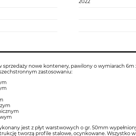
2022
 sprzedaży nowe kontenery, pawilony o wymiarach 6m 
szechstronnym zastosowaniu:
nym
nym
ym
czym
micznym
owym
konany jest z płyt warstwowych o gr. 50mm wypełnion
trukcję tworzą profile stalowe, ocynkowane. Wszystko w