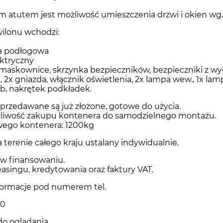
atutem jest możliwość umieszczenia drzwi i okien wg.
ilonu wchodzi:
na podłogowa
ektryczny
 maskownice, skrzynka bezpieczników, bezpieczniki z wył
2x gniazda, włącznik oświetlenia, 2x lampa wew., 1x lamp
ub, nakrętek podkładek.
przedawane są już złożone, gotowe do użycia.
żliwość zakupu kontenera do samodzielnego montażu.
ego kontenera: 1200kg
 terenie całego kraju ustalany indywidualnie.
 finansowaniu.
easingu, kredytowania oraz faktury VAT.
formacje pod numerem tel.
00
o oglądania.