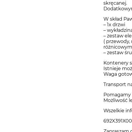
skręcanej.
Dodatkowym 
W skład Paw
– 1x drzwi
– wykładzi
– zestaw el
( przewody,
różnicowym, 
– zestaw śr
Kontenery s
Istnieje mo
Waga gotow
Transport na
Pomagamy w
Możliwość l
Wszelkie in
692X391X0
Zapraszam d