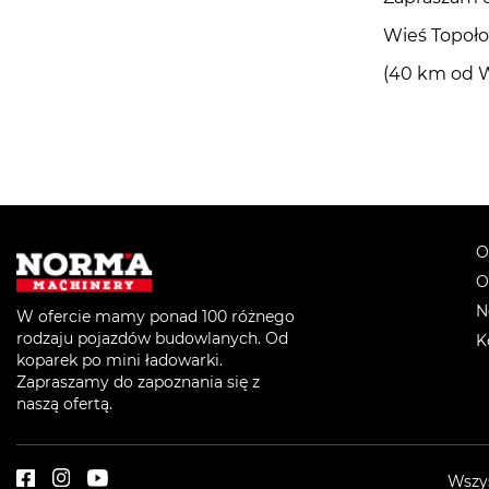
Wieś Topoło
(40 km od W
O
O
N
W ofercie mamy ponad 100 różnego
rodzaju pojazdów budowlanych. Od
K
koparek po mini ładowarki.
Zapraszamy do zapoznania się z
naszą ofertą.
Wszys