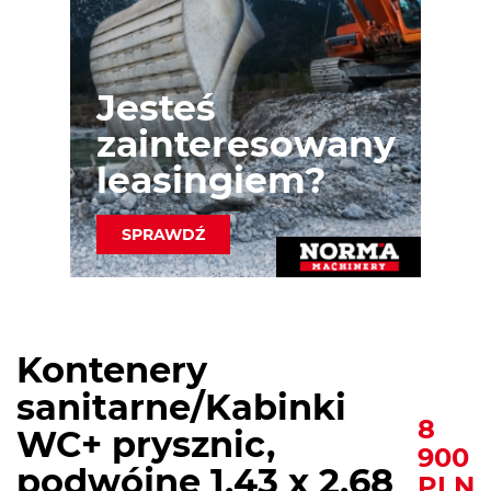
Jesteś
zainteresowany
leasingiem?
SPRAWDŹ
Kontenery
sanitarne/Kabinki
8
WC+ prysznic,
900
podwójne 1,43 x 2,68
PLN