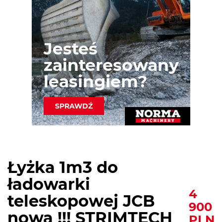
Jesteś
zainteresowany
leasingiem?
SPRAWDŹ
Łyżka 1m3 do
ładowarki
4
teleskopowej JCB
900
nowa !!! STRIMTECH
PLN