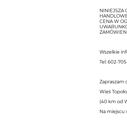
NINIEJSZA 
HANDLOWEJ
CENA W OG
UWARUNKOW
ZAMÓWIENI
Wszelkie in
Tel: 602-705
Zapraszam d
Wieś Topoło
(40 km od W
Na miejscu 