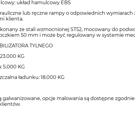
lcowy: układ hamulcowy EBS
auliczne lub ręczne rampy o odpowiednich wymiarach 
i klienta.
onany ze stali wzmocnionej ST52, mocowany do podwoz
z oczkiem 50 mm i może być regulowany w systemie me
ABILIZATORA TYLNEGO
23.000 KG
: 5.000 KG
czalna ładunku: 18.000 KG
ą galwanizowane, opcje malowania są dostępne zgodnie
klientów.