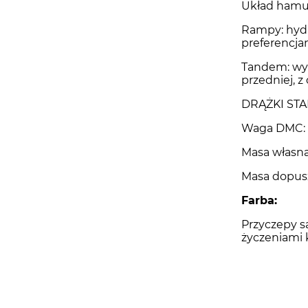
Układ hamu
Rampy: hydr
preferencjam
Tandem: wyk
przedniej, 
DRĄŻKI ST
Waga DMC: 
Masa własna
Masa dopusz
Farba:
Przyczepy s
życzeniami 