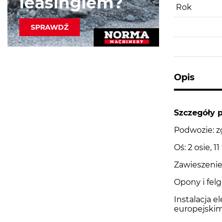
leasingiem?
Rok
SPRAWDŹ
Opis
Szczegóły 
Podwozie: z
Oś: 2 osie, 
Zawieszenie
Opony i felgi
Instalacja e
europejskim