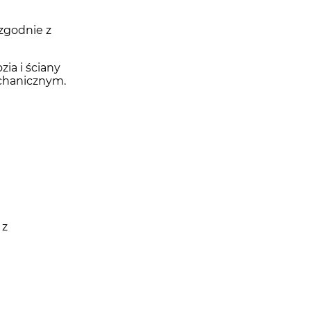
zgodnie z
ia i ściany
chanicznym.
 z