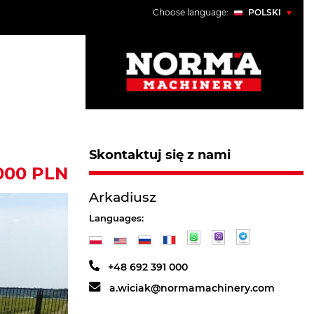
Choose language:
POLSKI
POLSKI
ENGLISH
УКРАЇНСЬКИЙ
РУССКИЙ
Skontaktuj się z nami
 000 PLN
Arkadiusz
Languages:
+48 692 391 000
a.wiciak@normamachinery.com