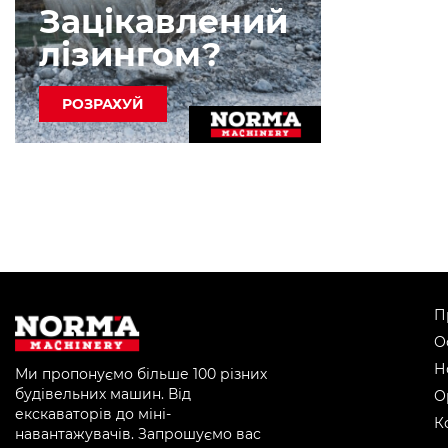
Зацікавлений
лізингом?
РОЗРАХУЙ
П
О
Н
Ми пропонуємо більше 100 різних
будівельних машин. Від
О
екскаваторів до міні-
К
навантажувачів. Запрошуємо вас