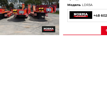
Модель
LDR3A
+48 602