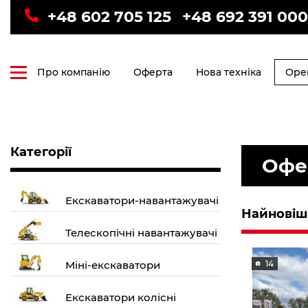
+48 602 705 125
+48 692 391 000
Про компанію
Оферта
Нова техніка
Оре
Категорії
Офе
Екскаватори-навантажувачі
Найновіші
Телескопічні навантажувачі
Міні-екскаватори
14
Екскаватори колісні