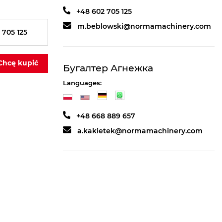
+48 602 705 125
m.beblowski@normamachinery.com
 705 125
Chcę kupić
Бугалтер Агнежка
Languages:
+48 668 889 657
a.kakietek@normamachinery.com