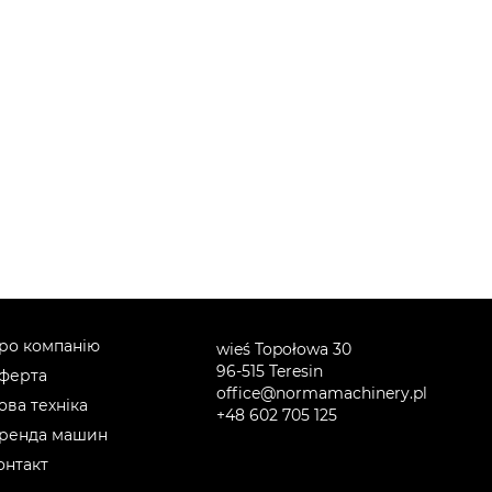
ро компанію
wieś Topołowa 30
96-515 Teresin
ферта
office@normamachinery.pl
ова техніка
+48 602 705 125
ренда машин
онтакт