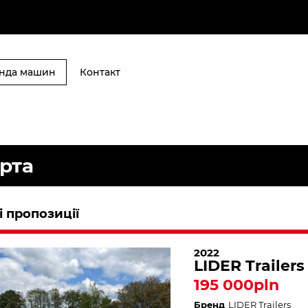
нда машин
Контакт
рта
 пропозиції
2022
LIDER Trailer
195 000pln
Бренд
LIDER Trailers