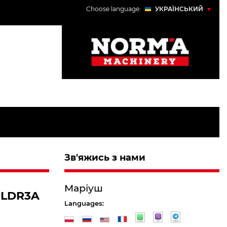
Choose language:
УКРАЇНСЬКИЙ
POLSKI
ENGLISH
УКРАЇНСЬКИЙ
РУССКИЙ
Зв'яжись з нами
Маріуш
s LDR3A
Languages: