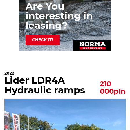
Are You
interesting in
leasing?
CHECK IT!
2022
Lider LDR4A
210
Hydraulic ramps
000pln