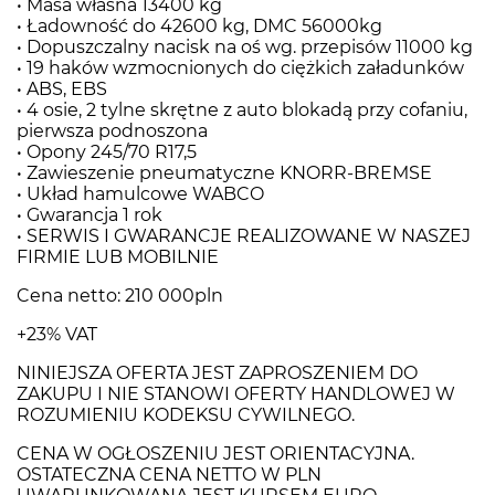
• Masa własna 13400 kg
• Ładowność do 42600 kg, DMC 56000kg
• Dopuszczalny nacisk na oś wg. przepisów 11000 kg
• 19 haków wzmocnionych do ciężkich załadunków
• ABS, EBS
• 4 osie, 2 tylne skrętne z auto blokadą przy cofaniu,
pierwsza podnoszona
• Opony 245/70 R17,5
• Zawieszenie pneumatyczne KNORR-BREMSE
• Układ hamulcowe WABCO
• Gwarancja 1 rok
• SERWIS I GWARANCJE REALIZOWANE W NASZEJ
FIRMIE LUB MOBILNIE
Cena netto: 210 000pln
+23% VAT
NINIEJSZA OFERTA JEST ZAPROSZENIEM DO
ZAKUPU I NIE STANOWI OFERTY HANDLOWEJ W
ROZUMIENIU KODEKSU CYWILNEGO.
CENA W OGŁOSZENIU JEST ORIENTACYJNA.
OSTATECZNA CENA NETTO W PLN