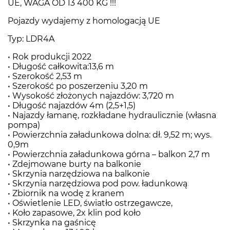
UE, WAGA OD 13 400 KG !!!
Pojazdy wydajemy z homologacją UE
Typ: LDR4A
• Rok produkcji 2022
• Długość całkowita:13,6 m
• Szerokość 2,53 m
• Szerokość po poszerzeniu 3,20 m
• Wysokość złożonych najazdów: 3,720 m
• Długość najazdów 4m (2,5+1,5)
• Najazdy łamanę, rozkładane hydraulicznie (własna
pompa)
• Powierzchnia załadunkowa dolna: dł. 9,52 m; wys.
0,9m
• Powierzchnia załadunkowa górna – balkon 2,7 m
• Zdejmowane burty na balkonie
• Skrzynia narzędziowa na balkonie
• Skrzynia narzędziowa pod pow. ładunkową
• Zbiornik na wodę z kranem
• Oświetlenie LED, światło ostrzegawcze,
• Koło zapasowe, 2x klin pod koło
• Skrzynka na gaśnicę